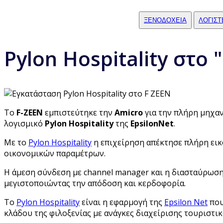
ΞΕΝΟΔΟΧΕΙΑ
ΛΟΓΙΣΤ
Pylon Hospitality στο 
Το
F-ZEEN
εμπιστεύτηκε την
Amicro
για την πλήρη μηχαν
λογισμικό
Pylon Hospitality
της
EpsilonNet
.
Με το
Pylon Hospitality
η επιχείρηση απέκτησε πλήρη εικ
οικονομικών παραμέτρων.
Η άμεση σύνδεση με channel manager και η διασταύρωση 
μεγιστοποιώντας την απόδοση και κερδοφορία.
Το
Pylon Hospitality
είναι η εφαρμογή της
Epsilon Net
που
κλάδου της φιλοξενίας με ανάγκες διαχείρισης τουριστι