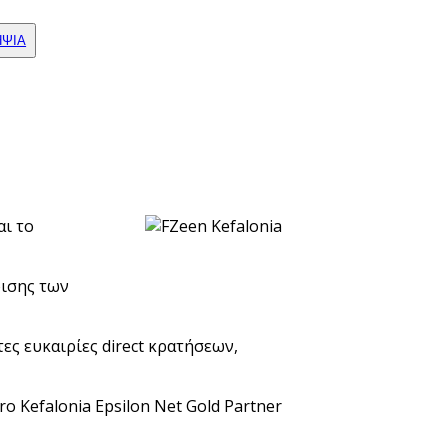
ΗΨΙΑ
αι το
ρισης των
ς ευκαιρίες direct κρατήσεων,