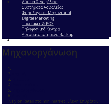
Δίκτυα & Ασφάλεια
Συστήματα Ασφαλείας
Φορολογικοί Μηχανισμοί
Digital Marketing
Ταμειακές & POS
Τηλεφωνικά Κέντρα
Αυτοματοποιημένο Backup
Μηχανοργάνωση
Αρχική
Η Εταιρία
Εγκαταστάσεις
Μηχανοργάνωση
Λιανική
Pylon Retail στο mini market "Ελένη Σπυράτου"