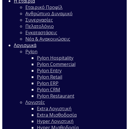
Η Εταιρία
Εταιρικό Προφίλ
Ανθρώπινο Δυναμικό
Συνεργασίες
Πελατολόγιο
Εγκαταστάσεις
Νέα & Ανακοινώσεις
Λογισμικά
Pylon
Pylon Hospitality
Pylon Commercial
Pylon Entry
Pylon Retail
Pylon ERP
Pylon CRM
Pylon Restaurant
Λογιστές
Extra Λογιστική
Extra Μισθοδοσία
Hyper Λογιστική
Hyper Μισθοδοσία