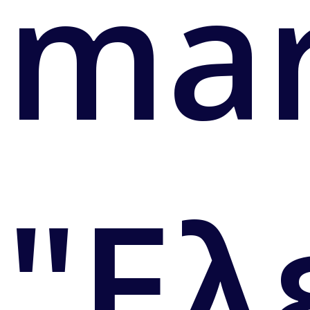
mar
"Ελ