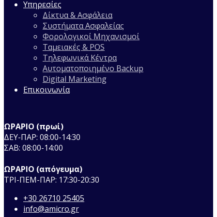
Υπηρεσίες
Δίκτυα & Ασφάλεια
Συστήματα Ασφαλείας
Φορολογικοί Μηχανισμοί
Ταμειακές & POS
Τηλεφωνικά Κέντρα
Αυτοματοποιημένο Backup
Digital Marketing
Επικοινωνία
ΩΡΑΡΙΟ (πρωί)
ΔΕΥ-ΠΑΡ: 08:00-14:30
ΣΑΒ: 08:00-14:00
ΩΡΑΡΙΟ (απόγευμα)
ΤΡΙ-ΠΕΜ-ΠΑΡ: 17:30-20:30
+30 26710 25405
info@amicro.gr