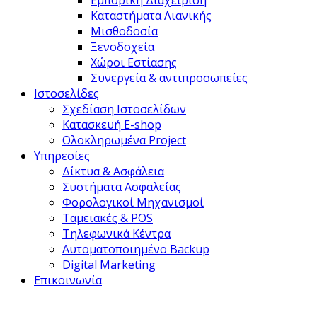
Εμπορική Διαχείριση
Καταστήματα Λιανικής
Μισθοδοσία
Ξενοδοχεία
Χώροι Εστίασης
Συνεργεία & αντιπροσωπείες
Ιστοσελίδες
Σχεδίαση Ιστοσελίδων
Κατασκευή E-shop
Ολοκληρωμένα Project
Υπηρεσίες
Δίκτυα & Ασφάλεια
Συστήματα Ασφαλείας
Φορολογικοί Μηχανισμοί
Ταμειακές & POS
Τηλεφωνικά Κέντρα
Αυτοματοποιημένο Backup
Digital Marketing
Επικοινωνία