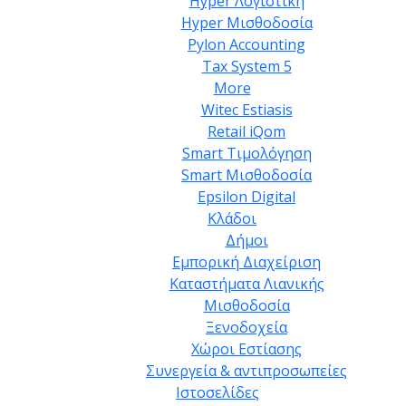
Hyper Λογιστική
Hyper Μισθοδοσία
Pylon Accounting
Tax System 5
More
Witec Estiasis
Retail iQom
Smart Τιμολόγηση
Smart Μισθοδοσία
Epsilon Digital
Κλάδοι
Δήμοι
Εμπορική Διαχείριση
Καταστήματα Λιανικής
Μισθοδοσία
Ξενοδοχεία
Χώροι Εστίασης
Συνεργεία & αντιπροσωπείες
Ιστοσελίδες