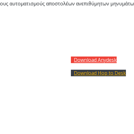
τους αυτοματισμούς αποστολέων ανεπιθύμητων μηνυμάτων. 
ισμικά
Social
lon Hospitality
Facebook
Twitter
lon Commercial
LinkedIn
lon Entry
lon Retail
Download Anydesk
lon ERP
ylon CRM
Download Hop to Desk
lon Restaurant