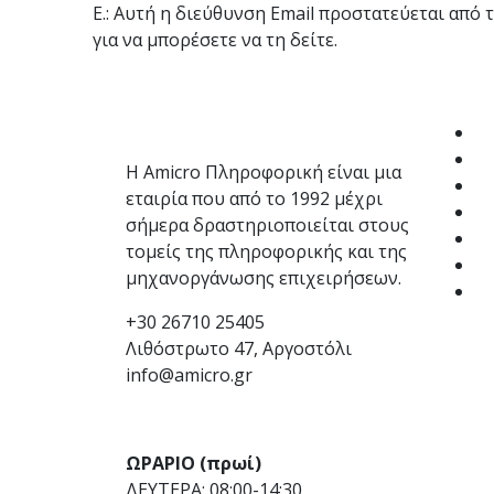
E.:
Αυτή η διεύθυνση Email προστατεύεται από 
για να μπορέσετε να τη δείτε.
Amicro
Λογ
Πληροφορική
Py
Py
Η Amicro Πληροφορική είναι μια
Py
εταιρία που από το 1992 μέχρι
Py
σήμερα δραστηριοποιείται στους
Py
τομείς της πληροφορικής και της
P
μηχανοργάνωσης επιχειρήσεων.
Py
+30 26710 25405
Λιθόστρωτο 47, Αργοστόλι
info@amicro.gr
ΩΡΑΡΙΟ (πρωί)
ΔΕΥΤΕΡΑ: 08:00-14:30