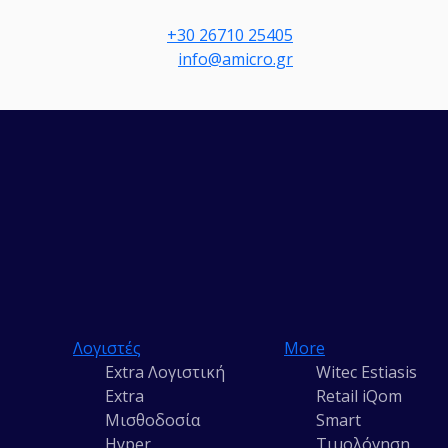
+30 26710 25405
info@amicro.gr
Λογιστές
More
Extra Λογιστική
Witec Estiasis
Extra
Retail iQom
Μισθοδοσία
Smart
Hyper
Τιμολόγηση