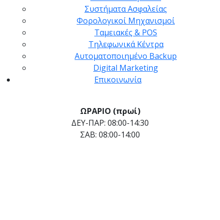
Συστήματα Ασφαλείας
Φορολογικοί Μηχανισμοί
Ταμειακές & POS
Τηλεφωνικά Κέντρα
Αυτοματοποιημένο Backup
Digital Marketing
Επικοινωνία
ΩΡΑΡΙΟ (πρωί)
ΔΕΥ-ΠΑΡ: 08:00-14:30
ΣΑΒ: 08:00-14:00
ΩΡΑΡΙΟ (απόγευμα)
ΤΡΙ-ΠΕΜ-ΠΑΡ: 17:30-20:30
+30 26710 25405
info@amicro.gr