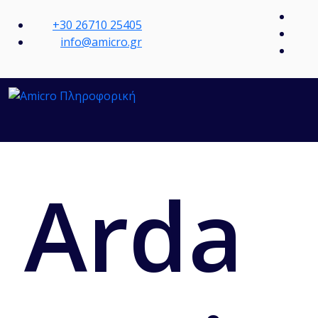
+30 26710 25405
info@amicro.gr
Arda