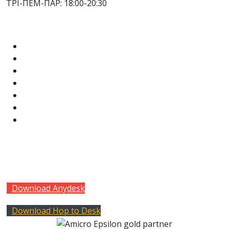
ΤΡΙ-ΠΕΜ-ΠΑΡ: 18:00-20:30
Λογισμικά
Pylon Hospitality
Pylon Commercial
Pylon Entry
Pylon Retail
Pylon ERP
Pylon CRM
Pylon Restaurant
Social
Facebook
Twitter
LinkedIn
Download Anydesk
Download Hop to Desk